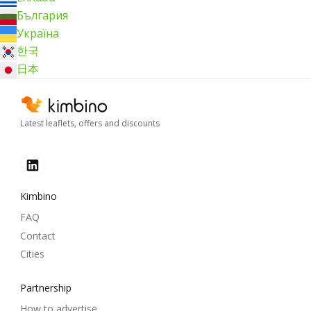
България
Україна
한국
日本
Latest leaflets, offers and discounts
Kimbino
FAQ
Contact
Cities
Partnership
How to advertise