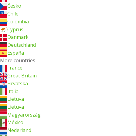
Česko
Chile
Colombia
Cyprus
Danmark
Deutschland
España
More countries
France
Great Britain
Hrvatska
Italia
Lietuva
Lietuva
Magyarország
México
Nederland