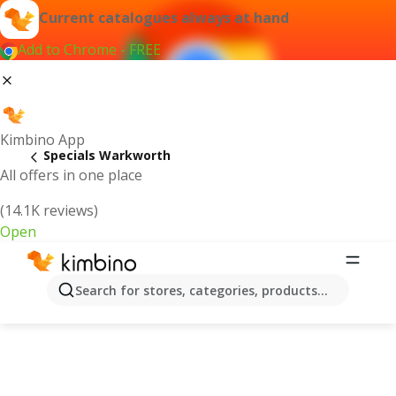
Current catalogues always at hand
Add to Chrome - FREE
Kimbino App
Specials Warkworth
All offers in one place
(14.1K reviews)
Open
Search for stores, categories, products...