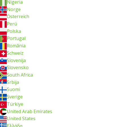
Nigeria
Norge
Österreich
Perú
Polska
Portugal
România
Schweiz
Slovenija
Slovensko
South Africa
Srbija
Suomi
Sverige
Türkiye
United Arab Emirates
United States
Ελλάδα