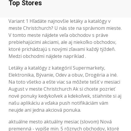
Top Stores
Variant 1 Hľadáte najnovšie letáky a katalógy v
meste Christchurch? U nás ste na správnom mieste.
V tomto meste nájdete veľa obchodov s práve
prebiehajúcimi akciami, ale aj niekoľko obchodov,
ktoré prichádzajú s novými zľavami každý týždeň.
Medzi obchodmi nájdete napríklad .
Letáky a katalógy z kategórií Supermarkety,
Elektronika, Bývanie, Odev a obuv, Drogéria a iné.
Na toto všetko a ešte viac sa môžete tešiť v mesiaci
August v meste Christchurch Ak si chcete pozrieť
nové ponuky kedykoľvek a kdekoľvek, stiahnite si aj
našu aplikáciu a vďaka push notifikáciám vám
neujde ani jedna akciová ponuka.
aktuálne mesto aktuálny mesiac (slovom) Nová
premenná - vypíše min. 5 rôznych obchodov, ktoré