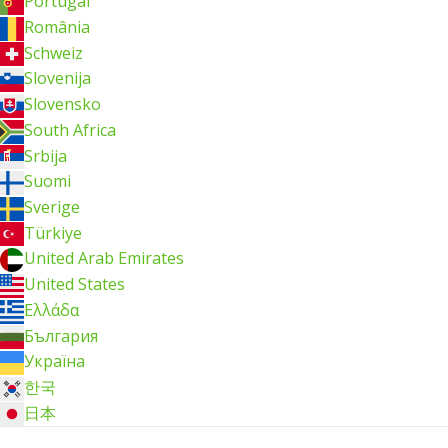
Portugal
România
Schweiz
Slovenija
Slovensko
South Africa
Srbija
Suomi
Sverige
Türkiye
United Arab Emirates
United States
Ελλάδα
България
Україна
한국
日本