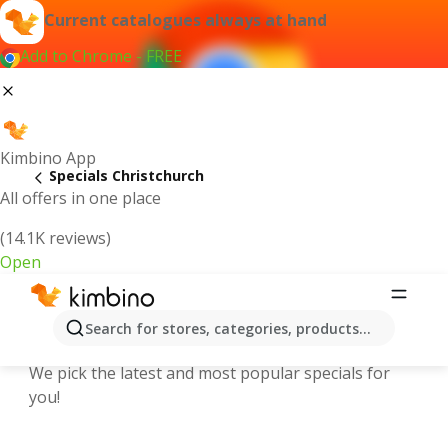
Current catalogues always at hand
Add to Chrome - FREE
Kimbino App
Specials Christchurch
All offers in one place
(14.1K reviews)
Open
Explore the latest weekly offers and
Search for stores, categories, products...
online catalogues in Christchurch
We pick the latest and most popular specials for
you!