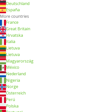
Deutschland
España
More countries
France
Great Britain
Hrvatska
Italia
Lietuva
Lietuva
Magyarország
México
Nederland
Nigeria
Norge
Österreich
Perú
Polska