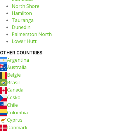
North Shore
Hamilton
Tauranga
Dunedin
Palmerston North
Lower Hutt
OTHER COUNTRIES
Argentina
Australia
België
Brasil
Canada
Česko
Chile
Colombia
Cyprus
Danmark