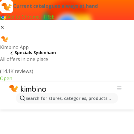
Current catalogues always at hand
Add to Chrome - FREE
Kimbino App
Specials Sydenham
All offers in one place
(14.1K reviews)
Open
Search for stores, categories, products...