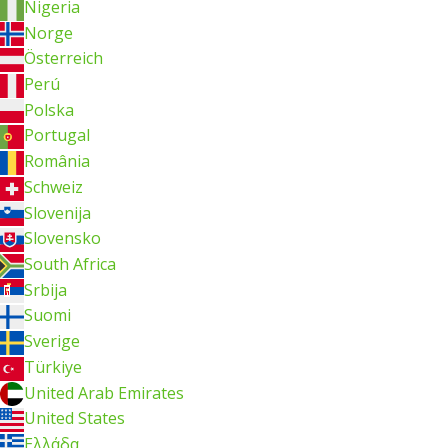
Nigeria
Norge
Österreich
Perú
Polska
Portugal
România
Schweiz
Slovenija
Slovensko
South Africa
Srbija
Suomi
Sverige
Türkiye
United Arab Emirates
United States
Ελλάδα