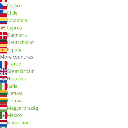
Česko
Chile
Colombia
Cyprus
Danmark
Deutschland
España
More countries
France
Great Britain
Hrvatska
Italia
Lietuva
Lietuva
Magyarország
México
Nederland