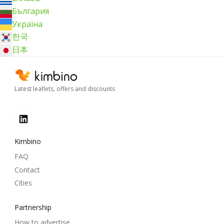
България
Україна
한국
日本
Latest leaflets, offers and discounts
Kimbino
FAQ
Contact
Cities
Partnership
How to advertise