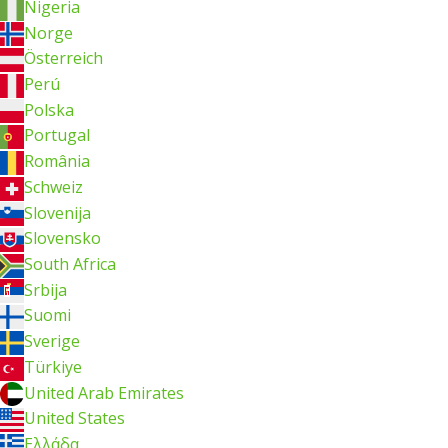
Nigeria
Norge
Österreich
Perú
Polska
Portugal
România
Schweiz
Slovenija
Slovensko
South Africa
Srbija
Suomi
Sverige
Türkiye
United Arab Emirates
United States
Ελλάδα