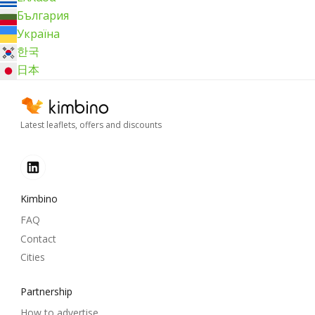
България
Україна
한국
日本
Latest leaflets, offers and discounts
Kimbino
FAQ
Contact
Cities
Partnership
How to advertise