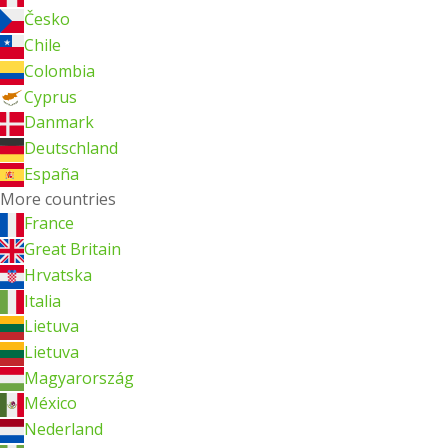
Česko
Chile
Colombia
Cyprus
Danmark
Deutschland
España
More countries
France
Great Britain
Hrvatska
Italia
Lietuva
Lietuva
Magyarország
México
Nederland