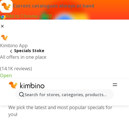
Current catalogues always at hand
Add to Chrome - FREE
Kimbino App
Specials Stoke
All offers in one place
(14.1K reviews)
Open
Explore the latest weekly offers and
Search for stores, categories, products...
online catalogues in Stoke
We pick the latest and most popular specials for
you!