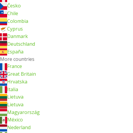
Česko
Chile
Colombia
Cyprus
Danmark
Deutschland
España
More countries
France
Great Britain
Hrvatska
Italia
Lietuva
Lietuva
Magyarország
México
Nederland