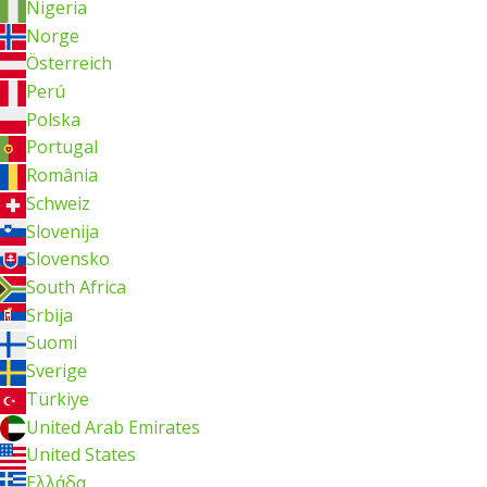
Nigeria
Norge
Österreich
Perú
Polska
Portugal
România
Schweiz
Slovenija
Slovensko
South Africa
Srbija
Suomi
Sverige
Türkiye
United Arab Emirates
United States
Ελλάδα