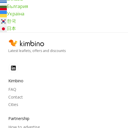
България
Україна
한국
日本
Latest leaflets, offers and discounts
Kimbino
FAQ
Contact
Cities
Partnership
How to advertise