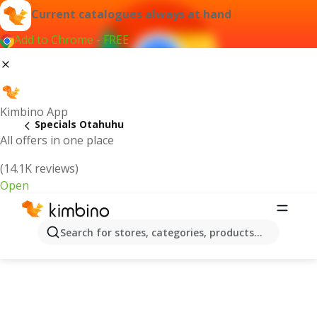
Current catalogues always at hand
Add to Chrome - FREE
Kimbino App
Specials Otahuhu
All offers in one place
(14.1K reviews)
Open
Search for stores, categories, products...