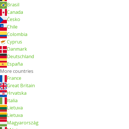
Brasil
Canada
Česko
Chile
Colombia
Cyprus
Danmark
Deutschland
España
More countries
France
Great Britain
Hrvatska
Italia
Lietuva
Lietuva
Magyarország