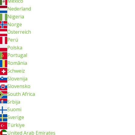
México
Nederland
Nigeria
Norge
Österreich
Perú
Polska
Portugal
România
Schweiz
Slovenija
Slovensko
South Africa
Srbija
Suomi
Sverige
Türkiye
United Arab Emirates