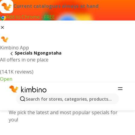
Current catalogues always at hand
Add to Chrome - FREE
Kimbino App
Specials Ngongotaha
All offers in one place
(14.1K reviews)
Open
Explore the latest weekly offers and
Search for stores, categories, products...
online catalogues in Ngongotaha
We pick the latest and most popular specials for
you!