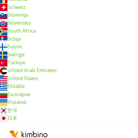
Schweiz
Slovenija
Slovensko
South Africa
Srbija
Suomi
Sverige
Türkiye
United Arab Emirates
United States
Ελλάδα
България
Україна
한국
日本