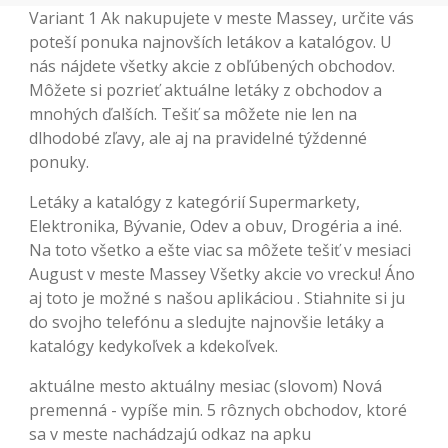
Variant 1 Ak nakupujete v meste Massey, určite vás
poteší ponuka najnovších letákov a katalógov. U
nás nájdete všetky akcie z obľúbených obchodov.
Môžete si pozrieť aktuálne letáky z obchodov a
mnohých ďalších. Tešiť sa môžete nie len na
dlhodobé zľavy, ale aj na pravidelné týždenné
ponuky.
Letáky a katalógy z kategórií Supermarkety,
Elektronika, Bývanie, Odev a obuv, Drogéria a iné.
Na toto všetko a ešte viac sa môžete tešiť v mesiaci
August v meste Massey Všetky akcie vo vrecku! Áno
aj toto je možné s našou aplikáciou . Stiahnite si ju
do svojho telefónu a sledujte najnovšie letáky a
katalógy kedykoľvek a kdekoľvek.
aktuálne mesto aktuálny mesiac (slovom) Nová
premenná - vypíše min. 5 rôznych obchodov, ktoré
sa v meste nachádzajú odkaz na apku