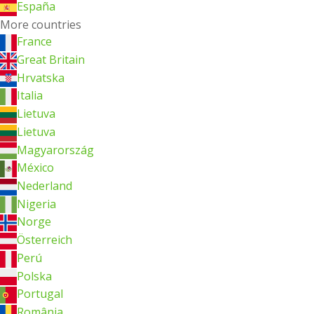
España
More countries
France
Great Britain
Hrvatska
Italia
Lietuva
Lietuva
Magyarország
México
Nederland
Nigeria
Norge
Österreich
Perú
Polska
Portugal
România