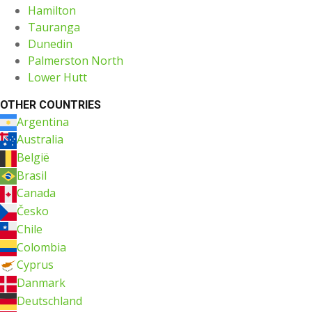
Hamilton
Tauranga
Dunedin
Palmerston North
Lower Hutt
OTHER COUNTRIES
Argentina
Australia
België
Brasil
Canada
Česko
Chile
Colombia
Cyprus
Danmark
Deutschland