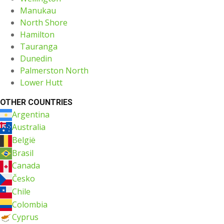
Manukau
North Shore
Hamilton
Tauranga
Dunedin
Palmerston North
Lower Hutt
OTHER COUNTRIES
Argentina
Australia
België
Brasil
Canada
Česko
Chile
Colombia
Cyprus