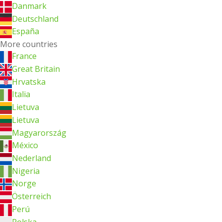
Danmark
Deutschland
España
More countries
France
Great Britain
Hrvatska
Italia
Lietuva
Lietuva
Magyarország
México
Nederland
Nigeria
Norge
Österreich
Perú
Polska