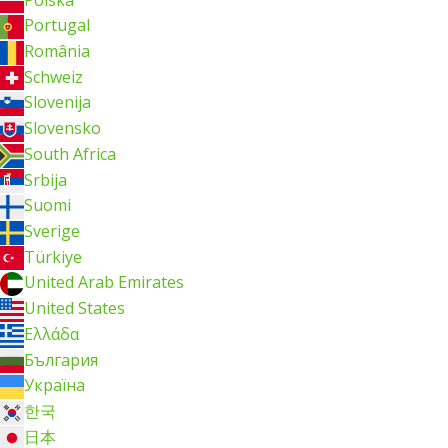
Portugal
România
Schweiz
Slovenija
Slovensko
South Africa
Srbija
Suomi
Sverige
Türkiye
United Arab Emirates
United States
Ελλάδα
България
Україна
한국
日本