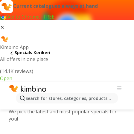
Current catalogues always at hand
Add to Chrome - FREE
Kimbino App
Specials Kerikeri
All offers in one place
(14.1K reviews)
Open
Explore the latest weekly offers and
Search for stores, categories, products...
online catalogues in Kerikeri
We pick the latest and most popular specials for
you!