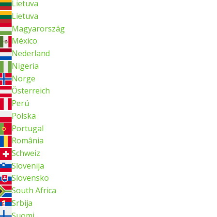
Lietuva
Lietuva
Magyarország
México
Nederland
Nigeria
Norge
Österreich
Perú
Polska
Portugal
România
Schweiz
Slovenija
Slovensko
South Africa
Srbija
Suomi