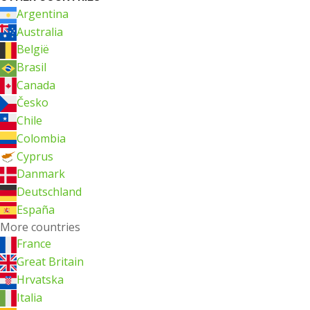
Argentina
Australia
België
Brasil
Canada
Česko
Chile
Colombia
Cyprus
Danmark
Deutschland
España
More countries
France
Great Britain
Hrvatska
Italia