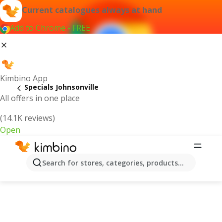
Current catalogues always at hand
Add to Chrome - FREE
Kimbino App
Specials Johnsonville
All offers in one place
(14.1K reviews)
Open
Search for stores, categories, products...