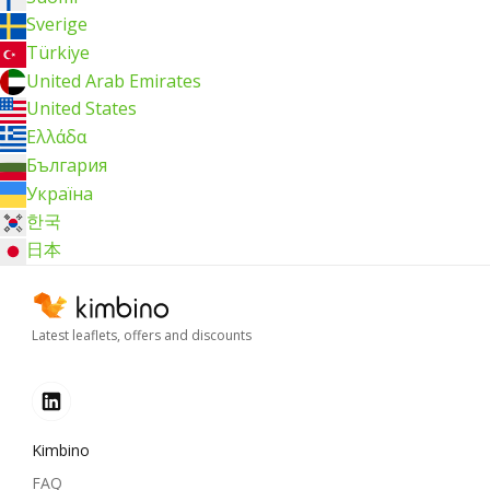
Sverige
Türkiye
United Arab Emirates
United States
Ελλάδα
България
Україна
한국
日本
Latest leaflets, offers and discounts
Kimbino
FAQ