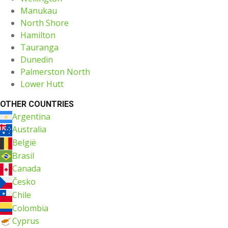
Manukau
North Shore
Hamilton
Tauranga
Dunedin
Palmerston North
Lower Hutt
OTHER COUNTRIES
Argentina
Australia
België
Brasil
Canada
Česko
Chile
Colombia
Cyprus