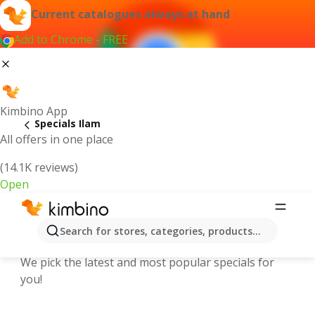
Current catalogues always at hand
Add to Chrome - FREE
Kimbino App
Specials Ilam
All offers in one place
(14.1K reviews)
Open
Explore the latest weekly offers and
Search for stores, categories, products...
online catalogues in Ilam
We pick the latest and most popular specials for
you!