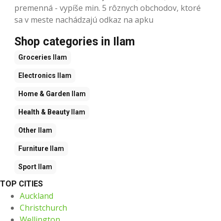
premenná - vypíše min. 5 rôznych obchodov, ktoré
sa v meste nachádzajú odkaz na apku
Shop categories in Ilam
Groceries
Ilam
Electronics
Ilam
Home & Garden
Ilam
Health & Beauty
Ilam
Other
Ilam
Furniture
Ilam
Sport
Ilam
TOP CITIES
Auckland
Christchurch
Wellington