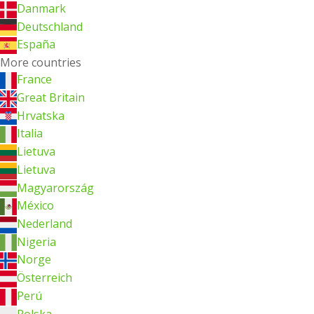
Danmark
Deutschland
España
More countries
France
Great Britain
Hrvatska
Italia
Lietuva
Lietuva
Magyarország
México
Nederland
Nigeria
Norge
Österreich
Perú
Polska