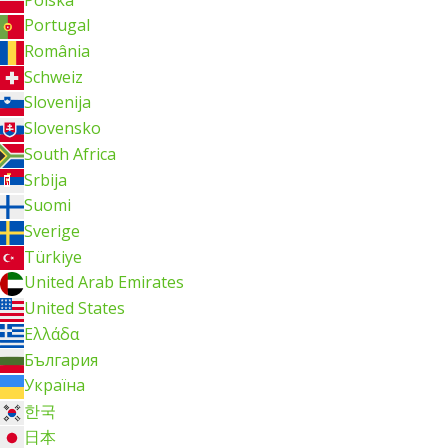
Portugal
România
Schweiz
Slovenija
Slovensko
South Africa
Srbija
Suomi
Sverige
Türkiye
United Arab Emirates
United States
Ελλάδα
България
Україна
한국
日本