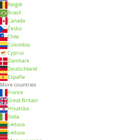
België
Brasil
Canada
Česko
Chile
Colombia
Cyprus
Danmark
Deutschland
España
More countries
France
Great Britain
Hrvatska
Italia
Lietuva
Lietuva