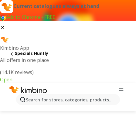
Current catalogues always at hand
Add to Chrome - FREE
Kimbino App
Specials Huntly
All offers in one place
(14.1K reviews)
Open
Search for stores, categories, products...