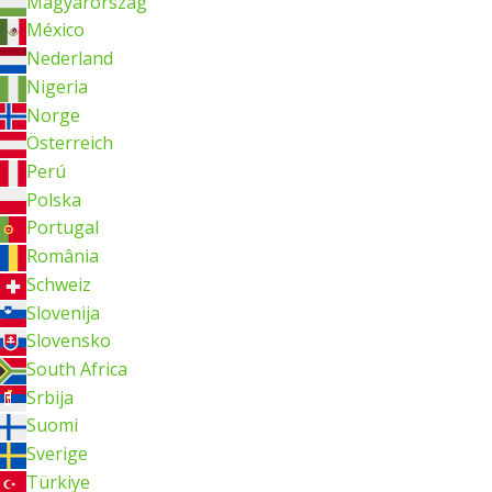
Magyarország
México
Nederland
Nigeria
Norge
Österreich
Perú
Polska
Portugal
România
Schweiz
Slovenija
Slovensko
South Africa
Srbija
Suomi
Sverige
Türkiye