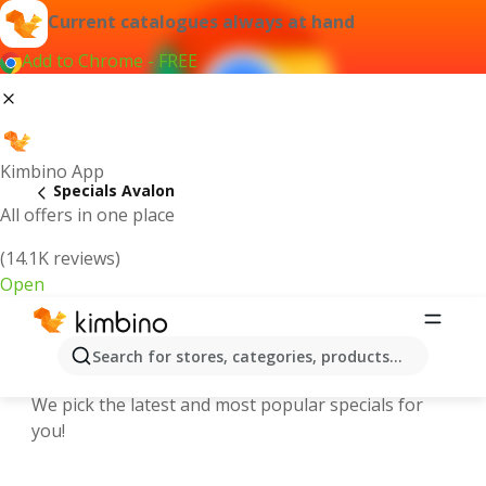
Current catalogues always at hand
Add to Chrome - FREE
Kimbino App
Specials Avalon
All offers in one place
(14.1K reviews)
Open
Explore the latest weekly offers and
Search for stores, categories, products...
online catalogues in Avalon
We pick the latest and most popular specials for
you!