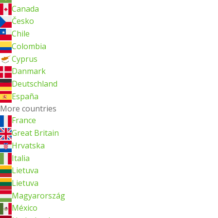
Canada
Česko
Chile
Colombia
Cyprus
Danmark
Deutschland
España
More countries
France
Great Britain
Hrvatska
Italia
Lietuva
Lietuva
Magyarország
México