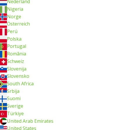
Nederland
Nigeria
Norge
Österreich
Perú
Polska
Portugal
România
Schweiz
Slovenija
Slovensko
South Africa
Srbija
Suomi
Sverige
Türkiye
United Arab Emirates
United States