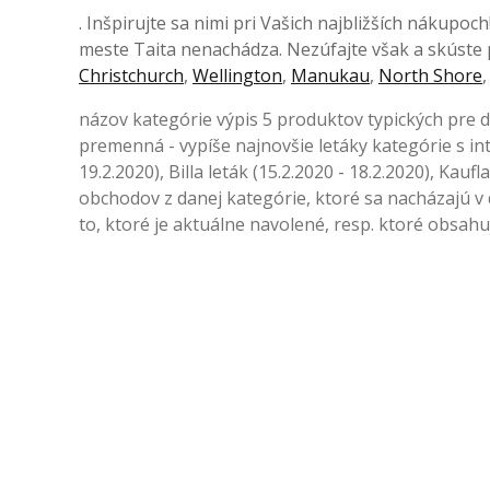
. Inšpirujte sa nimi pri Vašich najbližších nákup
meste Taita nenachádza. Nezúfajte však a skúste p
Christchurch
,
Wellington
,
Manukau
,
North Shore
názov kategórie výpis 5 produktov typických pre
premenná - vypíše najnovšie letáky kategórie s inte
19.2.2020), Billa leták (15.2.2020 - 18.2.2020), Kau
obchodov z danej kategórie, ktoré sa nacházajú v
to, ktoré je aktuálne navolené, resp. ktoré obsah