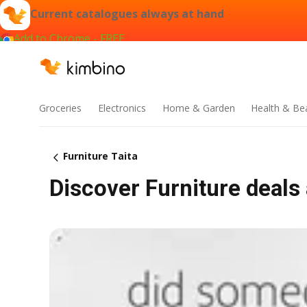
Current catalogues always at hand
Add to Chrome - FREE
Groceries
Electronics
Home & Garden
Health & Be
Furniture Taita
Discover Furniture deals 