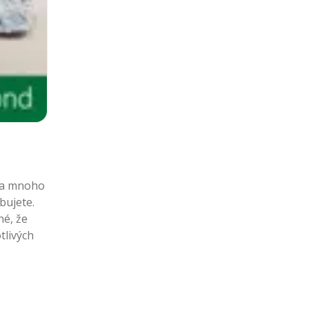
o a mnoho
bujete.
né, že
tlivých