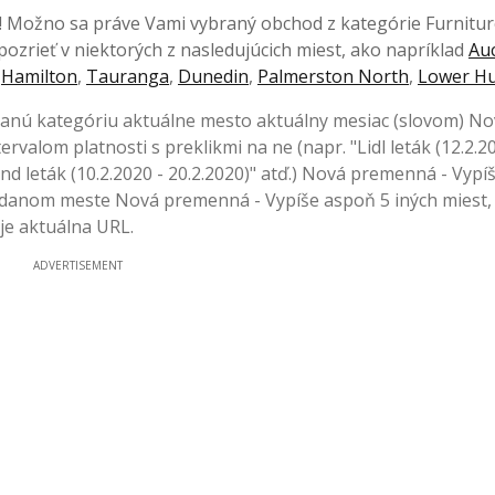
och! Možno sa práve Vami vybraný obchod z kategórie Furnitur
ozrieť v niektorých z nasledujúcich miest, ako napríklad
Au
,
Hamilton
,
Tauranga
,
Dunedin
,
Palmerston North
,
Lower Hu
 danú kategóriu aktuálne mesto aktuálny mesiac (slovom) N
rvalom platnosti s preklikmi na ne (napr. "Lidl leták (12.2.2
fland leták (10.2.2020 - 20.2.2020)" atď.) Nová premenná - Vypí
 danom meste Nová premenná - Vypíše aspoň 5 iných miest, 
uje aktuálna URL.
ADVERTISEMENT