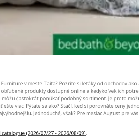
 Furniture v meste Taita? Pozrite si letáky od obchodov ak
e obľubené produkty dostupné online a kedykoľvek ich potre
e môžu častokrát ponúkať podobný sortiment. Je preto mož
 ešte viac. Pýtate sa ako? Stačí, keď si porovnáte ceny jedno
najvýhodnejšiu. Jednoduché, však? Pre mesiac August pre vás
catalogue (2026/07/27 - 2026/08/09)
,