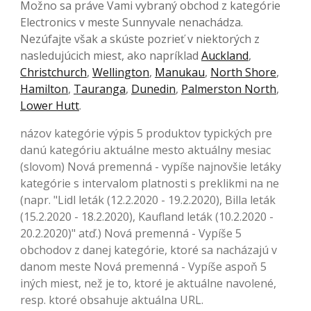
Možno sa práve Vami vybraný obchod z kategórie
Electronics v meste Sunnyvale nenachádza.
Nezúfajte však a skúste pozrieť v niektorých z
nasledujúcich miest, ako napríklad
Auckland
,
Christchurch
,
Wellington
,
Manukau
,
North Shore
,
Hamilton
,
Tauranga
,
Dunedin
,
Palmerston North
,
Lower Hutt
.
názov kategórie výpis 5 produktov typických pre
danú kategóriu aktuálne mesto aktuálny mesiac
(slovom) Nová premenná - vypíše najnovšie letáky
kategórie s intervalom platnosti s preklikmi na ne
(napr. "Lidl leták (12.2.2020 - 19.2.2020), Billa leták
(15.2.2020 - 18.2.2020), Kaufland leták (10.2.2020 -
20.2.2020)" atď.) Nová premenná - Vypíše 5
obchodov z danej kategórie, ktoré sa nacházajú v
danom meste Nová premenná - Vypíše aspoň 5
iných miest, než je to, ktoré je aktuálne navolené,
resp. ktoré obsahuje aktuálna URL.