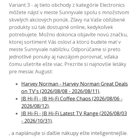
Variant 3 - aj tieto obchody z kategórie Electronics
môžete nájsť v meste Sunnyvale spolu s množstvom
skvelých akciových ponúk. Zľavy na Vaše obľúbené
produkty sú tak dostupné online, kedykoľvek
potrebujete. Možno dokonca objavíte novú značku,
ktorej sortiment Vás osloví a ktorú budete mať v
meste Sunnyvale nablízku. Odporúčame si preto
jednotlivé ponuky aj navzájom porovnať, vďaka
čomu ušetríte ešte viac. Prezrite si najnovšie letáky
pre mesiac August:
Harvey Norman - Harvey Norman Great Deals
on TV's (2026/08/08 - 2026/08/11)
,
JB Hi-Fi - JB Hi-Fi Coffee Chaos (2026/08/06 -
2026/08/12)
,
JB Hi-Fi - JB Hi-Fi Latest TV Range (2026/08/03
- 2026/10/31)
,
, a naplánujte si ďalšie nákupy ešte inteligentnejšie.