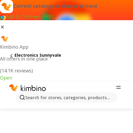
Current catalogues always at hand
Add to Chrome - FREE
Kimbino App
Electronics Sunnyvale
All offers in one place
(14.1K reviews)
Open
Search for stores, categories, products...