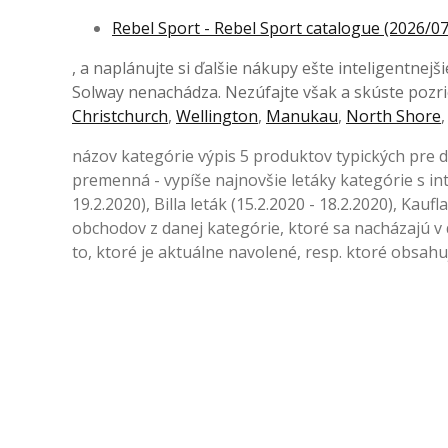
Rebel Sport - Rebel Sport catalogue (2026/07
, a naplánujte si ďalšie nákupy ešte inteligentne
Solway nenachádza. Nezúfajte však a skúste pozrie
Christchurch
,
Wellington
,
Manukau
,
North Shore
názov kategórie výpis 5 produktov typických pre
premenná - vypíše najnovšie letáky kategórie s inte
19.2.2020), Billa leták (15.2.2020 - 18.2.2020), Kau
obchodov z danej kategórie, ktoré sa nacházajú v
to, ktoré je aktuálne navolené, resp. ktoré obsah