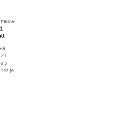
v meste
d
,
tt
.
ová
020 -
še 5
než je