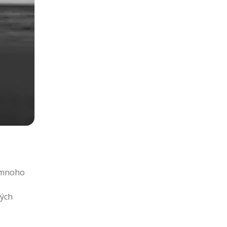
a mnoho
ných