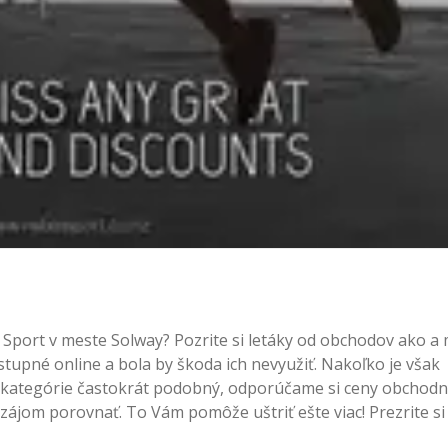
 Sport v meste Solway? Pozrite si letáky od obchodov ako 
stupné online a bola by škoda ich nevyužiť. Nakoľko je však
j kategórie častokrát podobný, odporúčame si ceny obchod
zájom porovnať. To Vám pomôže uštriť ešte viac! Prezrite si