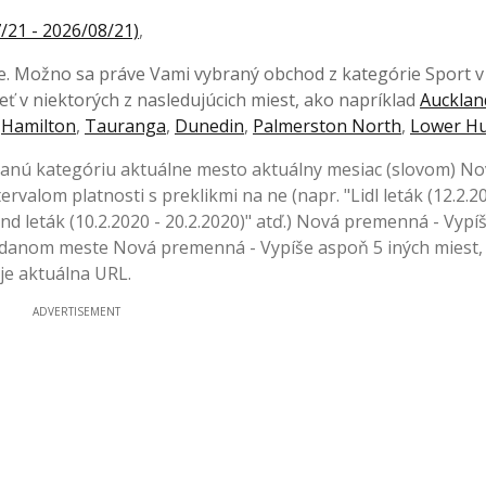
/21 - 2026/08/21)
,
jšie. Možno sa práve Vami vybraný obchod z kategórie Sport 
ť v niektorých z nasledujúcich miest, ako napríklad
Aucklan
,
Hamilton
,
Tauranga
,
Dunedin
,
Palmerston North
,
Lower Hu
 danú kategóriu aktuálne mesto aktuálny mesiac (slovom) N
rvalom platnosti s preklikmi na ne (napr. "Lidl leták (12.2.2
fland leták (10.2.2020 - 20.2.2020)" atď.) Nová premenná - Vypí
 danom meste Nová premenná - Vypíše aspoň 5 iných miest, 
uje aktuálna URL.
ADVERTISEMENT