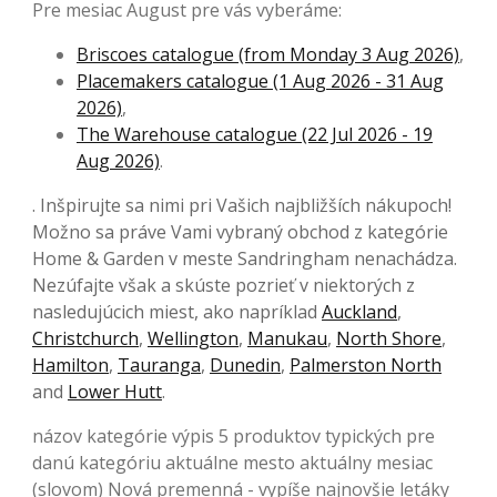
Pre mesiac August pre vás vyberáme:
Briscoes catalogue (from Monday 3 Aug 2026)
,
Placemakers catalogue (1 Aug 2026 - 31 Aug
2026)
,
The Warehouse catalogue (22 Jul 2026 - 19
Aug 2026)
.
. Inšpirujte sa nimi pri Vašich najbližších nákupoch!
Možno sa práve Vami vybraný obchod z kategórie
Home & Garden v meste Sandringham nenachádza.
Nezúfajte však a skúste pozrieť v niektorých z
nasledujúcich miest, ako napríklad
Auckland
,
Christchurch
,
Wellington
,
Manukau
,
North Shore
,
Hamilton
,
Tauranga
,
Dunedin
,
Palmerston North
and
Lower Hutt
.
názov kategórie výpis 5 produktov typických pre
danú kategóriu aktuálne mesto aktuálny mesiac
(slovom) Nová premenná - vypíše najnovšie letáky