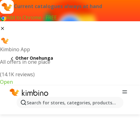
Current catalogues always at hand
Add to Chrome - FREE
Kimbino App
Other Onehunga
All offers in one place
(14.1K reviews)
Open
Search for stores, categories, products...