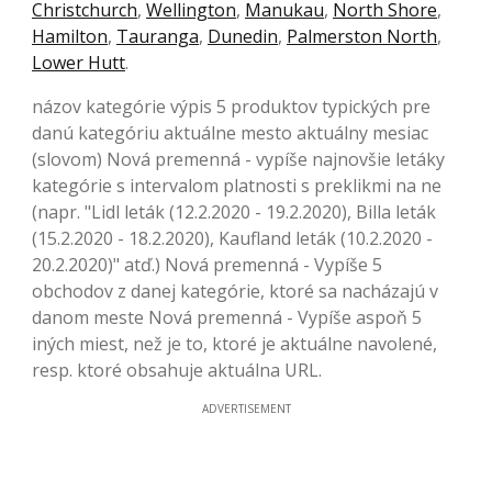
Christchurch
,
Wellington
,
Manukau
,
North Shore
,
Hamilton
,
Tauranga
,
Dunedin
,
Palmerston North
,
Lower Hutt
.
názov kategórie výpis 5 produktov typických pre
danú kategóriu aktuálne mesto aktuálny mesiac
(slovom) Nová premenná - vypíše najnovšie letáky
kategórie s intervalom platnosti s preklikmi na ne
(napr. "Lidl leták (12.2.2020 - 19.2.2020), Billa leták
(15.2.2020 - 18.2.2020), Kaufland leták (10.2.2020 -
20.2.2020)" atď.) Nová premenná - Vypíše 5
obchodov z danej kategórie, ktoré sa nacházajú v
danom meste Nová premenná - Vypíše aspoň 5
iných miest, než je to, ktoré je aktuálne navolené,
resp. ktoré obsahuje aktuálna URL.
ADVERTISEMENT