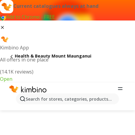
Current catalogues always at hand
Add to Chrome - FREE
Kimbino App
Health & Beauty Mount Maunganui
All offers in one place
(14.1K reviews)
Open
Search for stores, categories, products...