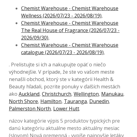
Chemist Warehouse - Chemist Warehouse
Wellness (2026/07/23 - 2026/08/19)
,
Chemist Warehouse - Chemist Warehouse
The Real House of Fragrance (2026/07/23 -
2026/09/30)
,
Chemist Warehouse - Chemist Warehouse
catalogue (2026/07/23 - 2026/08/19)
,
. Prelistujte si ich a nakupujte opäť o niečo
výhodnejšie. V prípade, že ste vo vašom meste
nenašli obchod, ktorý ste v kategórii Health &
Beauty hľadali, pozrite ponuky v ďalších mestách
ako
Auckland
,
Christchurch
,
Wellington
,
Manukau
,
North Shore
,
Hamilton
,
Tauranga
,
Dunedin
,
Palmerston North
,
Lower Hutt
.
názov kategórie výpis 5 produktov typických pre
danú kategóriu aktuálne mesto aktuálny mesiac
(slovom) Nová premenná - vypíše najnovšie letáky