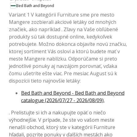
Bed Bath and Beyond
Variant 1 V kategórii Furniture sme pre mesto
Mangere zozbierali akciové letáky od mnohých
značiek, ako napríklad . Zľavy na Vaše obľúbené
produkty sú tak dostupné online, kedykoľvek
potrebujete. Možno dokonca objavíte novú značku,
ktorej sortiment Vás osloví a ktorú budete mať v
meste Mangere nablízku. Odporúčame si preto
jednotlivé ponuky aj navzájom porovnať, vďaka
čomu ušetríte ešte viac. Pre mesiac August sú k
dispozícii tieto najnovšie letáky:
Bed Bath and Beyond - Bed Bath and Beyond
catalogue (2026/07/27 - 2026/08/09)
,
. Prelistujte si ich a nakupujte opäť o niečo
výhodnejšie. V prípade, že ste vo vašom meste
nenašli obchod, ktorý ste v kategórii Furniture
hľadali, pozrite ponuky v ďalších mestách ako