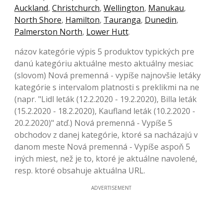
Auckland
,
Christchurch
,
Wellington
,
Manukau
,
North Shore
,
Hamilton
,
Tauranga
,
Dunedin
,
Palmerston North
,
Lower Hutt
.
názov kategórie výpis 5 produktov typických pre
danú kategóriu aktuálne mesto aktuálny mesiac
(slovom) Nová premenná - vypíše najnovšie letáky
kategórie s intervalom platnosti s preklikmi na ne
(napr. "Lidl leták (12.2.2020 - 19.2.2020), Billa leták
(15.2.2020 - 18.2.2020), Kaufland leták (10.2.2020 -
20.2.2020)" atď.) Nová premenná - Vypíše 5
obchodov z danej kategórie, ktoré sa nacházajú v
danom meste Nová premenná - Vypíše aspoň 5
iných miest, než je to, ktoré je aktuálne navolené,
resp. ktoré obsahuje aktuálna URL.
ADVERTISEMENT