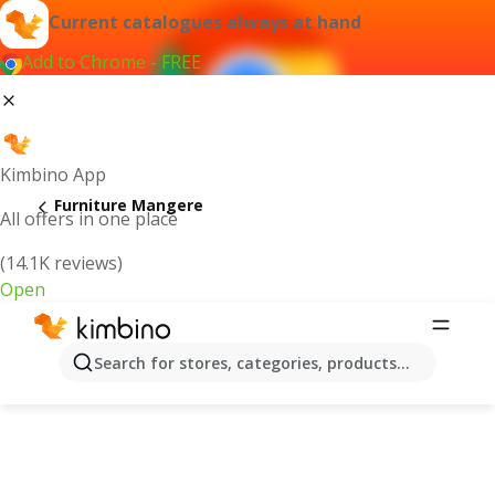
Current catalogues always at hand
Add to Chrome - FREE
Kimbino App
Furniture Mangere
All offers in one place
(14.1K reviews)
Open
Search for stores, categories, products...