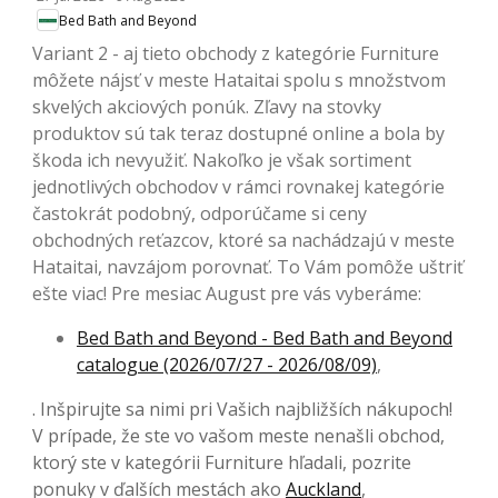
Bed Bath and Beyond
Variant 2 - aj tieto obchody z kategórie Furniture
môžete nájsť v meste Hataitai spolu s množstvom
skvelých akciových ponúk. Zľavy na stovky
produktov sú tak teraz dostupné online a bola by
škoda ich nevyužiť. Nakoľko je však sortiment
jednotlivých obchodov v rámci rovnakej kategórie
častokrát podobný, odporúčame si ceny
obchodných reťazcov, ktoré sa nachádzajú v meste
Hataitai, navzájom porovnať. To Vám pomôže uštriť
ešte viac! Pre mesiac August pre vás vyberáme:
Bed Bath and Beyond - Bed Bath and Beyond
catalogue (2026/07/27 - 2026/08/09)
,
. Inšpirujte sa nimi pri Vašich najbližších nákupoch!
V prípade, že ste vo vašom meste nenašli obchod,
ktorý ste v kategórii Furniture hľadali, pozrite
ponuky v ďalších mestách ako
Auckland
,