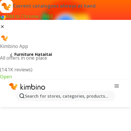
Current catalogues always at hand
Add to Chrome - FREE
Kimbino App
Furniture Hataitai
All offers in one place
(14.1K reviews)
Open
Search for stores, categories, products...