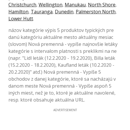
Christchurch
,
Wellington
,
Manukau
,
North Shore
,
Hamilton
,
Tauranga
,
Dunedin
,
Palmerston North
,
Lower Hutt
.
názov kategórie výpis 5 produktov typických pre
danú kategóriu aktuálne mesto aktuálny mesiac
(slovom) Nová premenná - vypíše najnovšie letáky
kategórie s intervalom platnosti s preklikmi na ne
(napr. "Lidl leták (12.2.2020 - 19.2.2020), Billa leták
(15.2.2020 - 18.2.2020), Kaufland leták (10.2.2020 -
20.2.2020)" atď.) Nová premenná - Vypíše 5
obchodov z danej kategórie, ktoré sa nacházajú v
danom meste Nová premenná - Vypíše aspoň 5
iných miest, než je to, ktoré je aktuálne navolené,
resp. ktoré obsahuje aktuálna URL.
ADVERTISEMENT