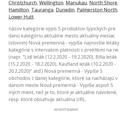
Christchurch
,
Wellington
,
Manukau
,
North Shore
,
Hamilton
,
Tauranga
,
Dunedin
,
Palmerston North
,
Lower Hutt
.
názov kategórie výpis 5 produktov typických pre
danú kategóriu aktuálne mesto aktuálny mesiac
(slovom) Nová premenná - vypíše najnovšie letáky
kategórie s intervalom platnosti s preklikmi na ne
(napr. "Lidl leták (12.2.2020 - 19.2.2020), Billa leták
(15.2.2020 - 18.2.2020), Kaufland leták (10.2.2020 -
20.2.2020)" atď.) Nová premenná - Vypíše 5
obchodov z danej kategórie, ktoré sa nacházajú v
danom meste Nová premenná - Vypíše aspoň 5
iných miest, než je to, ktoré je aktuálne navolené,
resp. ktoré obsahuje aktuálna URL.
ADVERTISEMENT