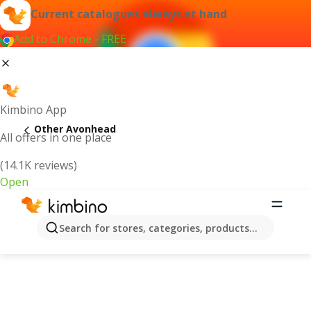
Current catalogues always at hand
Add to Chrome - FREE
Kimbino App
Other Avonhead
All offers in one place
(14.1K reviews)
Open
Search for stores, categories, products...